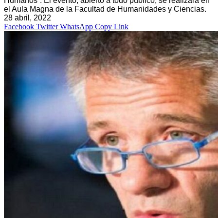
Humanos”. El evento, abierto a todo público, se realizará en
el Aula Magna de la Facultad de Humanidades y Ciencias.
28 abril, 2022
Facebook
Twitter
WhatsApp
Copy Link