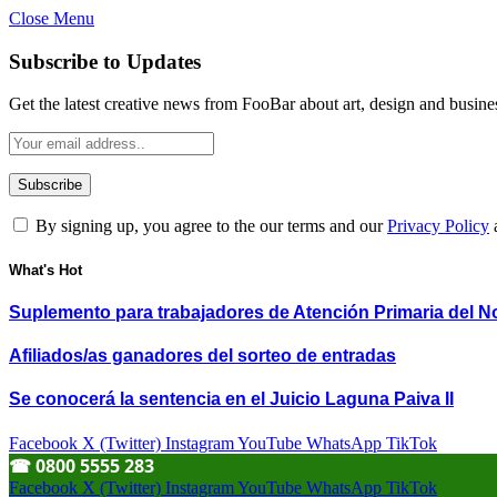
Close Menu
Subscribe to Updates
Get the latest creative news from FooBar about art, design and busine
By signing up, you agree to the our terms and our
Privacy Policy
What's Hot
Suplemento para trabajadores de Atención Primaria del N
Afiliados/as ganadores del sorteo de entradas
Se conocerá la sentencia en el Juicio Laguna Paiva II
Facebook
X (Twitter)
Instagram
YouTube
WhatsApp
TikTok
☎︎ 0800 5555 283
Facebook
X (Twitter)
Instagram
YouTube
WhatsApp
TikTok