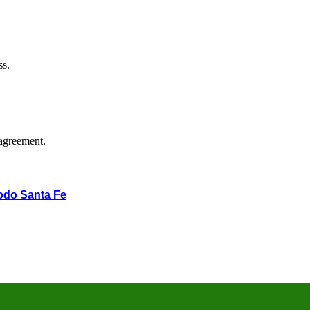
ss.
agreement.
odo Santa Fe