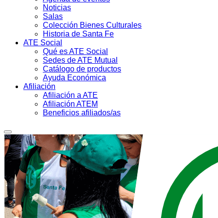
Noticias
Salas
Colección Bienes Culturales
Historia de Santa Fe
ATE Social
Qué es ATE Social
Sedes de ATE Mutual
Catálogo de productos
Ayuda Económica
Afiliación
Afiliación a ATE
Afiliación ATEM
Beneficios afiliados/as