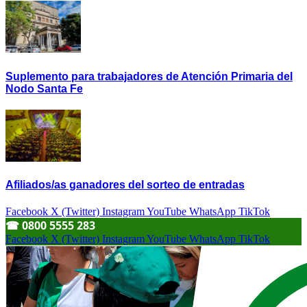
Suplemento para trabajadores de Atención Primaria del
Nodo Santa Fe
Afiliados/as ganadores del sorteo de entradas
Facebook
X (Twitter)
Instagram
YouTube
WhatsApp
TikTok
☎︎ 0800 5555 283
Facebook
X (Twitter)
Instagram
YouTube
WhatsApp
TikTok