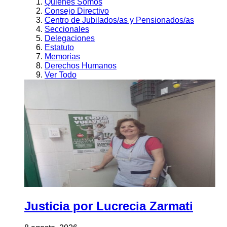
Quienes Somos
Consejo Directivo
Centro de Jubilados/as y Pensionados/as
Seccionales
Delegaciones
Estatuto
Memorias
Derechos Humanos
Ver Todo
Justicia por Lucrecia Zarmati