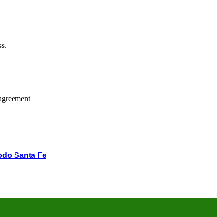
ss.
agreement.
odo Santa Fe