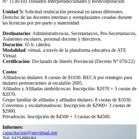
N° 1136/10) Traslados Interjurisdiccionales y Reincorporación
Unidad 5:
Solicitud reubicación personal en tareas diferentes.
Derecho de las docentes interinas y reemplazantes cesadas durante
las licencias por pre-parto y maternidad
Destinatarios
: Administrativos/as, Secretarias/os, Pro-Secretarias/os,
Asistentes escolares, personal docente y directivos.
Duración
: 65 h. cátedra.
Modalidad
: virtual, a través de la plataforma educativa de ATE
Virtual.
Certificación
: Declarado de Interés Provincial (Decreto Nº 076/22)
Costos
:
Afiliados/as titulares: 8 cuotas de $1030. BECA por reintegro para
titulares pertenecientes al escalafón 2695.
Afiliados y Afiliadas simbólicos/as: Inscripción: $2070 + 3 cuotas de
$2070.
Grupo familiar de afiliadas y afiliados titulares: 8 cuotas de $1030.
Convenios y escalafonados/as: Inscripción de $2900+ 3 cuotas de
$2900.
Privados/as: Inscripción de $4500 + 3 cuotas de $4500.
Informes:
capacitacion@atevirtual.org
Tel: 3425499184