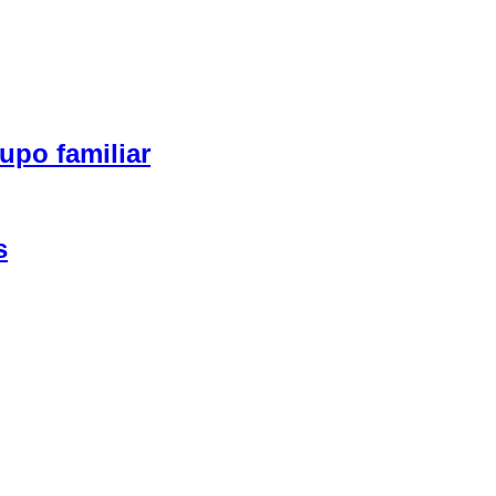
upo familiar
s