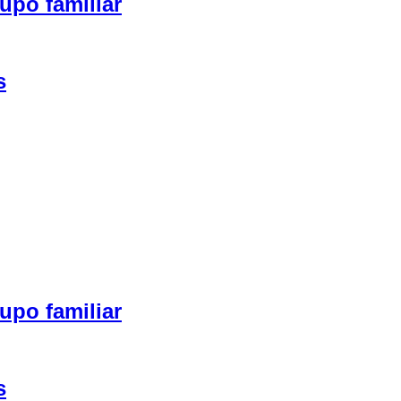
upo familiar
s
upo familiar
s