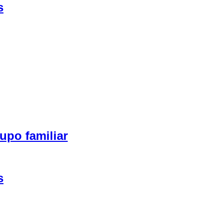
s
upo familiar
s