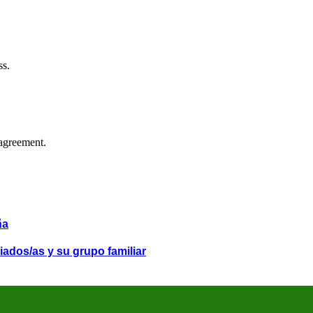
ss.
agreement.
ña
iados/as y su grupo familiar