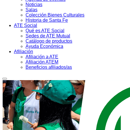
Noticias
Salas
Colección Bienes Culturales
Historia de Santa Fe
ATE Social
Qué es ATE Social
Sedes de ATE Mutual
Catálogo de productos
Ayuda Económica
Afiliación
Afiliación a ATE
Afiliación ATEM
Beneficios afiliados/as