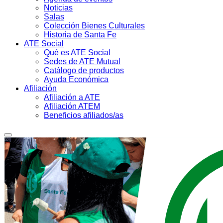
Noticias
Salas
Colección Bienes Culturales
Historia de Santa Fe
ATE Social
Qué es ATE Social
Sedes de ATE Mutual
Catálogo de productos
Ayuda Económica
Afiliación
Afiliación a ATE
Afiliación ATEM
Beneficios afiliados/as